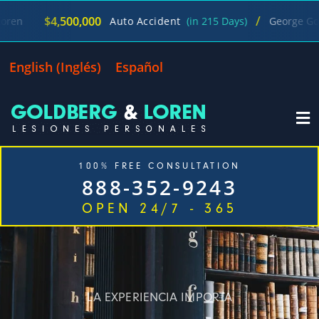
/
$4,500,000
Auto Accident
(in 215 Days)
George Goldber
English
(
Inglés
)
Español
100% FREE CONSULTATION
888-352-9243
OPEN 24/7 - 365
Inicio
Casos Que Manejamos
Nuestra empresa
Oficinas
Blog
Contáctenos
LA EXPERIENCIA IMPORTA