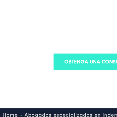
POR ACCIDENTES D
VALORADOS DE E
Somos uno de los mejores bufetes de abogados 
OBTENGA UNA CONSU
-
Home
Abogados especializados en indem