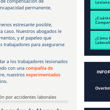
s de compensación de
Lesione
, incapacidad permanente,
¿Cuánt
Compens
menos estresante posible,
a caso. Nuestros abogados le
amentos, y el papeleo que
¿Cómo 
Laboral
s trabajadores para asegurarse
ar a los trabajadores lesionados
ando con una
compañía de
INFO
re, nuestros
experimentados
ino.
Overti