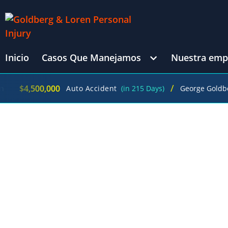
Inicio
Casos Que Manejamos
Nuestra emp
/
,500,000
$
Auto Accident
(in 215 Days)
George Goldberg
ABOGADOS CON EXPERIENCIA EN IND
LLAM
LOS ABOGADOS DE