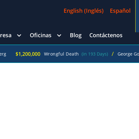
English
(
Inglés
)
Español
resa
Oficinas
Blog
Contáctenos
/
1,200,000
Wrongful Death
(in 193 Days)
George Goldberg
EMNIZACIÓN LABORAL EN UNA SOLA
ADA
 INDEMNIZACIÓN