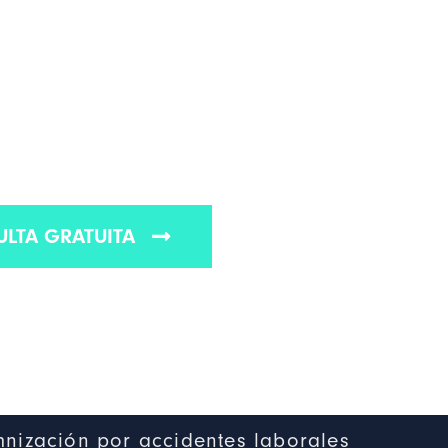
E TRABAJO MEJOR
STADOS UNIDOS
de Indemnización Laboral de Estados Unidos.
LTA GRATUITA
nización por accidentes laborales