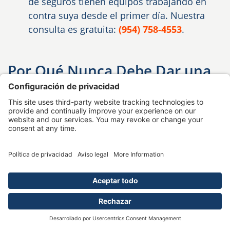
de seguros tienen equipos trabajando en
contra suya desde el primer día. Nuestra
consulta es gratuita:
(954) 758-4553
.
Por Qué Nunca Debe Dar una
Declaración Grabada a la
Compañía de Seguros
Esta es la trampa más grande en la que veo caer
a las víctimas de lesiones en Plantation. Es una
que conozco íntimamente, porque yo solía ser la
persona al otro lado de esa llamada telefónica.