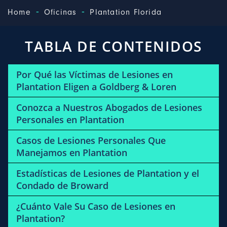
-
-
Home
Oficinas
Plantation Florida
TABLA DE CONTENIDOS
Por Qué las Víctimas de Lesiones en
Plantation Eligen a Goldberg & Loren
Conozca a Nuestros Abogados de Lesiones
Personales en Plantation
Casos de Lesiones Personales Que
Manejamos en Plantation
Estadísticas de Lesiones de Plantation y el
Condado de Broward
¿Cuánto Vale Su Caso de Lesiones en
Plantation?