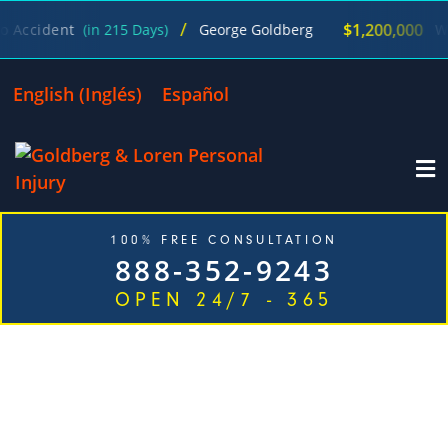
/
$1,200,000
ent
(in 215 Days)
George Goldberg
Wrongful
English
(
Inglés
)
Español
100% FREE CONSULTATION
888-352-9243
OPEN 24/7 - 365
CONSULTA GRATUITA · SIN HONORARIOS A MENOS
QUE GANEMOS · ABIERTO 24/7