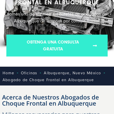
FRONTAL EN ALBUQUERQUE
Somos uno de los mejores bufetes de abogados de
Albuquerque de lesiones por colisión frontal.
OBTENGA UNA CONSULTA
GRATUITA
-
-
-
Home
Oficinas
Albuquerque, Nuevo México
Abogado de Choque Frontal en Albuquerque
Acerca de Nuestros Abogados de
Choque Frontal en Albuquerque