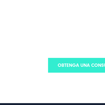
ABOGADOS DE 
ESPECIALIZADOS EN
DE LAS PREMISAS
Representación experimentada en materia de Res
OBTENGA UNA CONSU