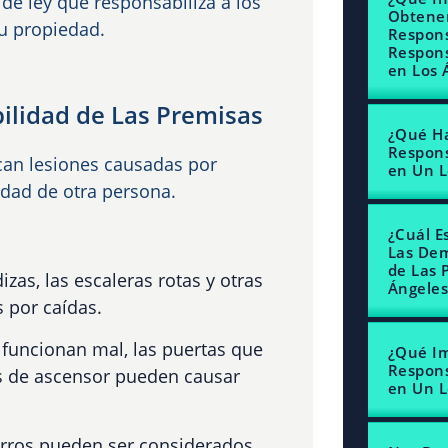
 de ley que responsabiliza a los
Obtener
su propiedad.
Respons
Respons
en Los 
ilidad de Las Premisas
¿Qué Ha
Respons
ican lesiones causadas por
en Un L
edad de otra persona.
¿Cuál Es
Las Dem
de Las 
izas, las escaleras rotas y otras
Ángeles
 por caídas.
funcionan mal, las puertas que
¿Qué I
Respons
s de ascensor pueden causar
en Un L
erros pueden ser considerados