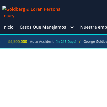
Inicio
Casos Que Manejamos
Nuestra emp
/
00,000
$1
Auto Accident
(in 215 Days)
George Goldberg
OBTÉN LA INDEMNIZACI
UN ABOGADO DE LOS ÁN
EN RESPONSABILIDAD DE
ÁNGE