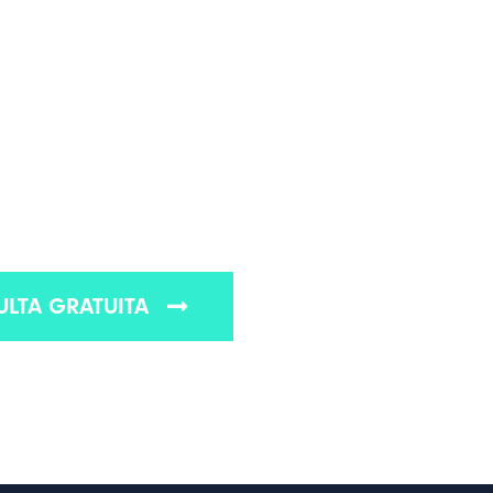
LOS ANGELES
 RESPONSABILIDAD
 EN LOS ÁNGELES
ponsabilidad de las premisas en Los Ángeles
LTA GRATUITA