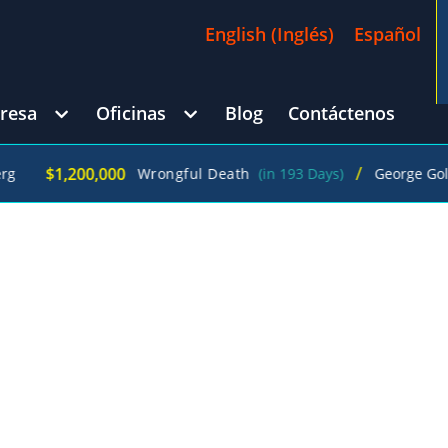
English
(
Inglés
)
Español
resa
Oficinas
Blog
Contáctenos
/
,200,000
Wrongful Death
(in 193 Days)
George Goldberg
ÓN QUE MERECES CON
GELES ESPECIALIZADO
 LAS PREMISAS EN LOS
LES