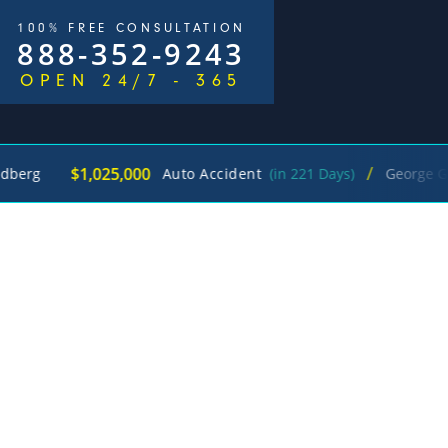
100% FREE CONSULTATION
888-352-9243
OPEN 24/7 - 365
/
$1,025,000
Auto Accident
(in 221 Days)
George Goldberg