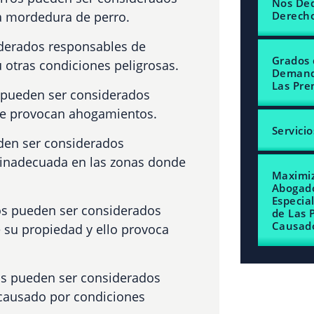
Nos Ded
a mordedura de perro.
Derech
iderados responsables de
Grados 
otras condiciones peligrosas.
Demanda
Las Pre
 pueden ser considerados
ue provocan ahogamientos.
Servicio
den ser considerados
 inadecuada en las zonas donde
Maximiz
Abogado
Especia
os pueden ser considerados
de Las 
Causado
su propiedad y ello provoca
os pueden ser considerados
causado por condiciones