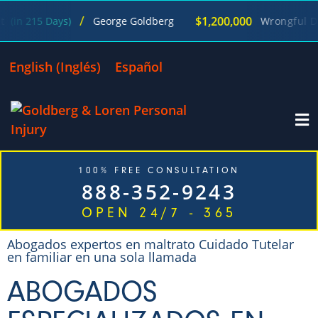
/
$1,200,000
ays)
George Goldberg
Wrongful Death
(in 19
English
(
Inglés
)
Español
100% FREE CONSULTATION
888-352-9243
OPEN 24/7 - 365
Abogados expertos en maltrato Cuidado Tutelar
en familiar en una sola llamada
ABOGADOS