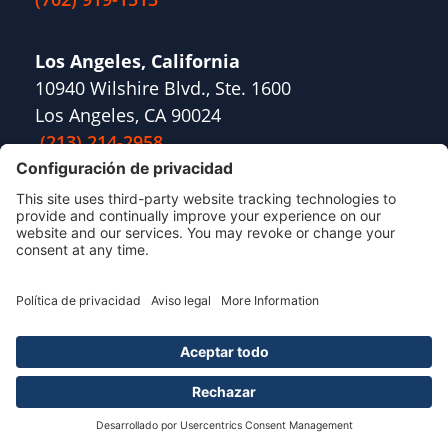
Los Angeles, California
10940 Wilshire Blvd., Ste. 1600
Los Angeles, CA 90024
(213) 214-2958
Plantation, Florida
10189 Cleary Boulevard,
Suite 101
Plantation, FL 33324
(954) 727-3571
Portland, Maine
180 Pool St, Suite 105
Biddeford, ME 04005