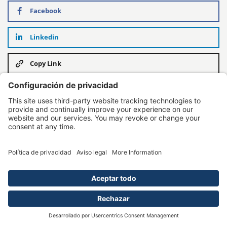
Facebook
Linkedin
Copy Link
Goldberg & Loren
1701 Westwind Dr, Bakersfield, CA 93301
(661) 669-8224