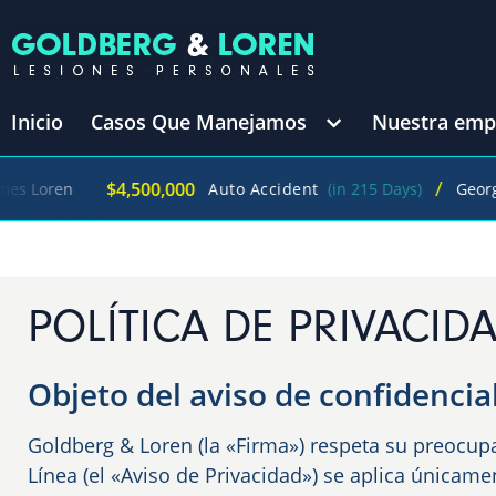
Inicio
Casos Que Manejamos
Nuestra emp
/
$4,500,000
n
Auto Accident
(in 215 Days)
George Goldb
POLÍTICA DE PRIVACID
Objeto del aviso de confidencia
Goldberg & Loren (la «Firma») respeta su preocupa
Línea (el «Aviso de Privacidad») se aplica únicam