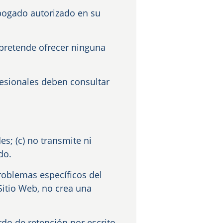
abogado autorizado en su
 pretende ofrecer ninguna
fesionales deben consultar
es; (c) no transmite ni
do.
roblemas específicos del
Sitio Web, no crea una
rdo de retención por escrito