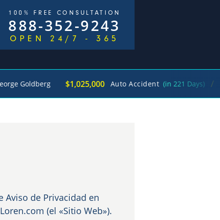
100% FREE CONSULTATION
888-352-9243
OPEN 24/7 - 365
/
$1,025,000
ldberg
Auto Accident
(in 221 Days)
George 
e Aviso de Privacidad en
Loren.com (el «Sitio Web»).