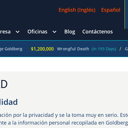
English
(
Inglés
)
Español
resa
Oficinas
Blog
Contáctenos
/
$1,200,000
erg
Wrongful Death
(in 193 Days)
George Go
AD
lidad
ción por la privacidad y se la toma muy en serio. Est
ente a la información personal recopilada en Goldberg