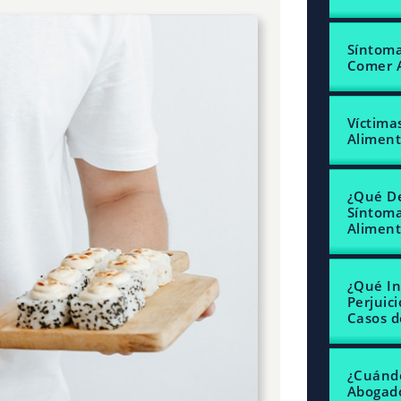
Síntoma
Comer 
Víctima
Aliment
¿Qué De
Síntoma
Aliment
¿Qué In
Perjuic
Casos d
¿Cuánd
Abogado