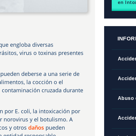
en Into
INFOR
 que engloba diversas
sitos, virus o toxinas presentes
Acciden
 pueden deberse a una serie de
Accide
limentos, la cocción o el
a contaminación cruzada durante
Abuso 
por E. coli, la intoxicación por
Acciden
or norovirus y el botulismo. A
cos y otros
daños
pueden
a entidad responsable.