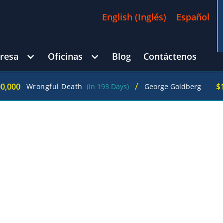
English
(
Inglés
)
Español
resa
Oficinas
Blog
Contáctenos
/
$1,025,000
ngful Death
(in 193 Days)
George Goldberg
CIONES ALIMENTARIAS EN PORTLAND
TOXICACIONES