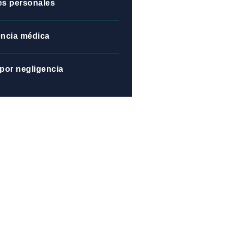
es personales
encia médica
por negligencia