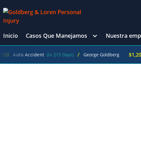
Inicio
Casos Que Manejamos
Nuestra emp
/
$1,200,000
Accident
(in 215 Days)
George Goldberg
Wro
ABOGADO EXPERIMENTADO EN INTOXICA
ABOGADO DE IN