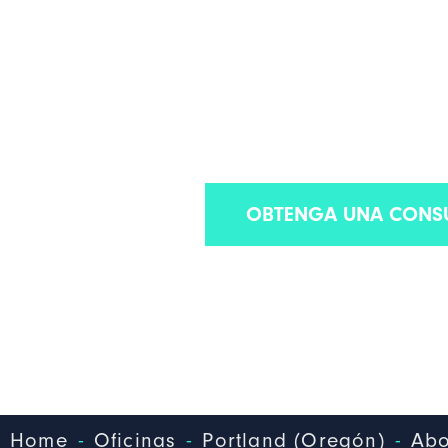
ALIMENTARIAS
Descubre por qué contamos con algunos de los mej
alimentarias 
OBTENGA UNA CONSU
-
-
-
Home
Oficinas
Portland (Oregón)
Abo