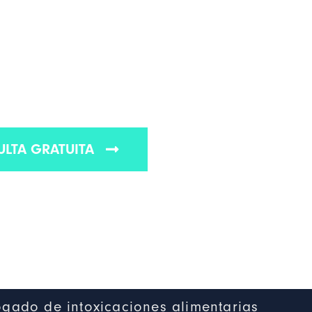
 EN PORTLAND
ores abogados especializados en intoxicaciones
de Portland
LTA GRATUITA
gado de intoxicaciones alimentarias