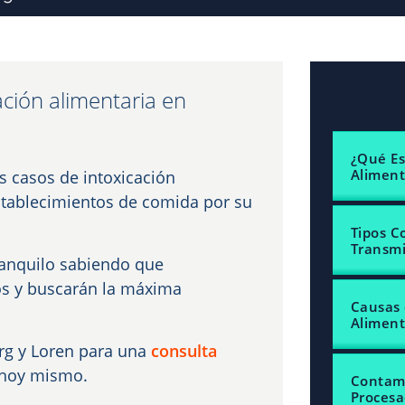
ción alimentaria en
¿Qué Es
Aliment
s casos de intoxicación
establecimientos de comida por su
Tipos 
Transmi
ranquilo sabiendo que
os y buscarán la máxima
Causas 
Aliment
g y Loren para una
consulta
a hoy mismo.
Contami
Procesa