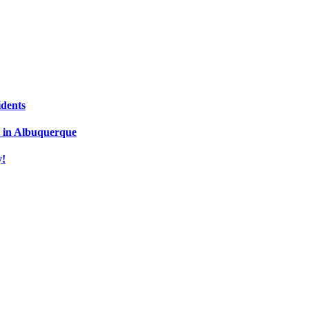
idents
t in Albuquerque
y!