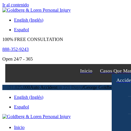
Ir al contenido
English
(
Inglés
)
Español
100% FREE CONSULTATION
888-352-9243
Open 24/7 - 365
Inicio
Casos Que Ma
Accide
,025,000
Auto Accident
(in 221 Days)
/
George Goldberg
$1,000,000
Aut
English
(
Inglés
)
Español
Inicio