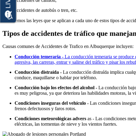
accidentes de camión,
accidentes de autobús o tren, etc.
Conocemos las leyes que se aplican a cada uno de estos tipos de acci
Tipos de accidentes de tráfico que maneja
Causas comunes de Accidentes de Trafico en Albuquerque incluyen:
Conducción temeraria -
La conducción temeraria se produce c
agresiva, las carreras, entrar y salirse del tráfico y pisar los rebu
Conducción distraída -
La conducción distraída implica cualqu
conduce, maquillarse o hablar por teléfono.
Conducción bajo los efectos del alcohol -
La conducción bajo 
es muy peligrosa, ya que deteriora las habilidades motoras, la vis
Condiciones inseguras del vehículo -
Las condiciones insegur
frenos defectuosos y faros rotos.
Condiciones meteorológicas advers
as - Las condiciones mete
eléctricas, las tormentas de nieve y los vientos fuertes.