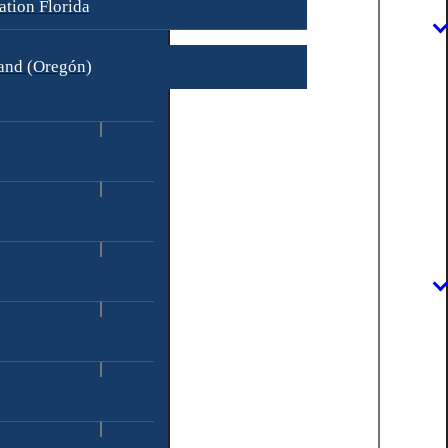
ation Florida
land (Oregón)