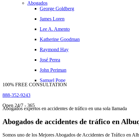
Abogados
Blog
George Goldberg
Contáctenos
James Loren
Lee A. Amento
Katherine Goodman
Raymond Hay
José Perea
John Periman
Samuel Pope
100% FREE CONSULTATION
Daniel Samadi
888-352-9243
David Tabb
Open 24/7 - 365
Abogados expertos en accidentes de tráfico en una sola llamada
Zac Stoltz
Abogados de accidentes de tráfico en Alb
Resultados de Los Casos
Oficinas
Somos uno de los Mejores Abogados de Accidentes de Tráfico en Al
Albuquerque, Nuevo México