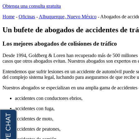
Obtenga una consulta gratuita
Fargo, Dakota del Norte
Home
-
Oficinas
-
Albuquerque, Nuevo México
-
Abogados de accide
Los Angeles, California
Un bufete de abogados de accidentes de trá
Plantation Florida
Portland (Oregón)
Los mejores abogados de colisiones de tráfico
Blog
Desde 1994, Goldberg & Loren han recuperado más de 500 millones de d
casos que otros abogados evitan. Nuestros abogados son expertos en el 
Contáctenos
Entendemos que sufrir lesiones en un accidente de automóvil puede se
del complejo sistema legal, luchando para asegurarnos de que recibe u
Nuestros abogados se especializan en una amplia gama de accidentes d
accidentes con conductores ebrios,
accidentes con fuga,
accidentes de moto,
accidentes de peatones,