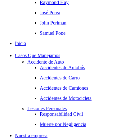
Raymond Hay
José Perea
John Periman
Samuel Pope
Inicio
Daniel Samadi
David Tabb
Casos Que Manejamos
Accidente de Auto
Zac Stoltz
Accidentes de Autobús
Resultados de Los Casos
Accidentes de Carro
Oficinas
Accidentes de Camiones
Albuquerque, Nuevo México
Accidentes de Motocicleta
Fargo, Dakota del Norte
Lesiones Personales
Los Angeles, California
Responsabilidad Civil
Plantation Florida
Muerte por Negligencia
Portland (Oregón)
Nuestra empresa