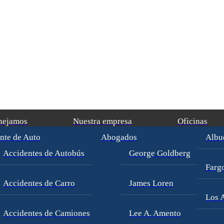
nejamos
Nuestra empresa
Oficinas
nte de Auto
Abogados
Albu
o Accident
(in 219 Days)
/
George Goldberg
$8,750,000
Premises Liabili
Accidentes de Autobús
George Goldberg
Fargo
Accidentes de Carro
James Loren
Los A
Accidentes de Camiones
Lee A. Amento