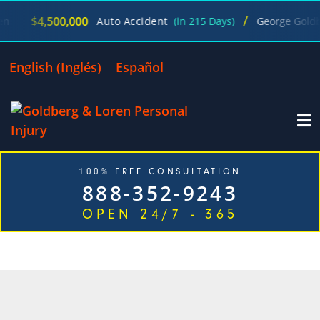
/
$4,500,000
Auto Accident
(in 215 Days)
George Goldber
English
(
Inglés
)
Español
100% FREE CONSULTATION
888-352-9243
OPEN 24/7 - 365
CATEGORÍA: PORTLAND,
OREGON