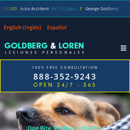
/
$1,200,000
Accident
(in 215 Days)
George Goldberg
Wro
English
(
Inglés
)
Español
100% FREE CONSULTATION
888-352-9243
OPEN 24/7 - 365
Inicio
Casos Que Manejamos
Nuestra empresa
Oficinas
Blog
Contáctenos
Dog Bite
Portland, Oregon
,