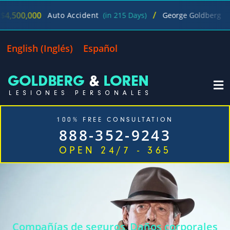
/
000
$1,200
Auto Accident
(in 215 Days)
George Goldberg
English
(
Inglés
)
Español
100% FREE CONSULTATION
888-352-9243
OPEN 24/7 - 365
Inicio
Casos Que Manejamos
Nuestra empresa
Oficinas
Blog
Contáctenos
Compañías de seguros
Daños corporales
,