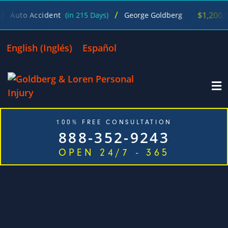
/
$1,200,000
ident
(in 215 Days)
George Goldberg
Wrongf
English
(
Inglés
)
Español
100% FREE CONSULTATION
888-352-9243
OPEN 24/7 - 365