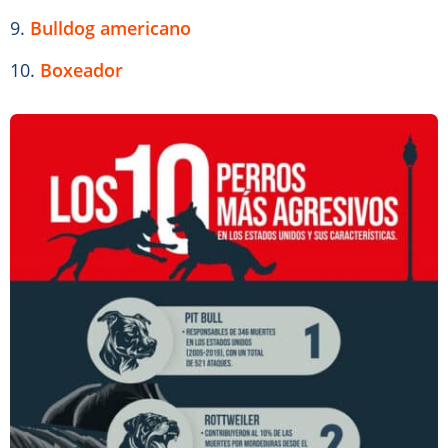
9.
Bulldog americano
10.
Boxeador