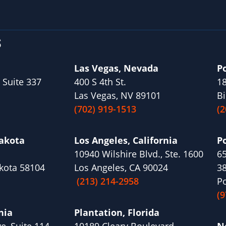
S
Las Vegas, Nevada
P
 Suite 337
400 S 4th St.
18
Las Vegas, NV 89101
Bi
(702) 919-1513
(2
Dakota
Los Angeles, California
P
10940 Wilshire Blvd., Ste. 1600
65
kota 58104
Los Angeles, CA 90024
3
(213) 214-2958
Po
(9
nia
Plantation, Florida