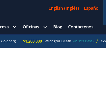
English
(
Inglés
)
Español
resa
Oficinas
Blog
Contáctenos
/
$1,200,000
dberg
Wrongful Death
(in 193 Days)
George 
EW YORK CITY