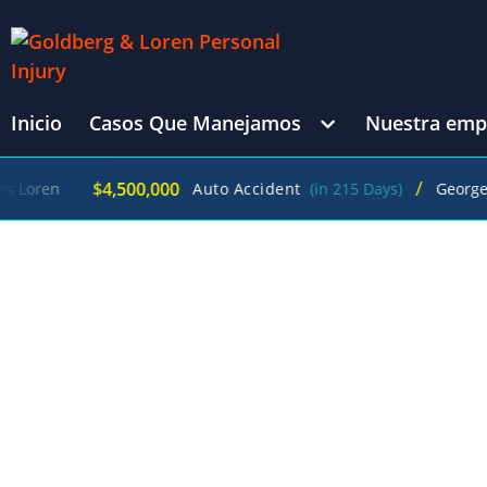
Inicio
Casos Que Manejamos
Nuestra emp
/
$4,500,000
ren
Auto Accident
(in 215 Days)
George Gol
CATEGORÍA: N