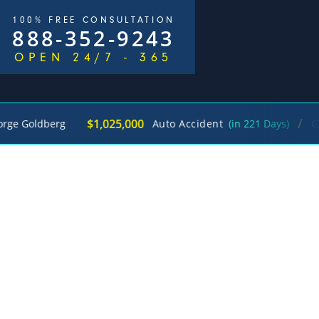
100% FREE CONSULTATION
888-352-9243
OPEN 24/7 - 365
/
$1,025,000
Goldberg
Auto Accident
(in 221 Days)
Georg