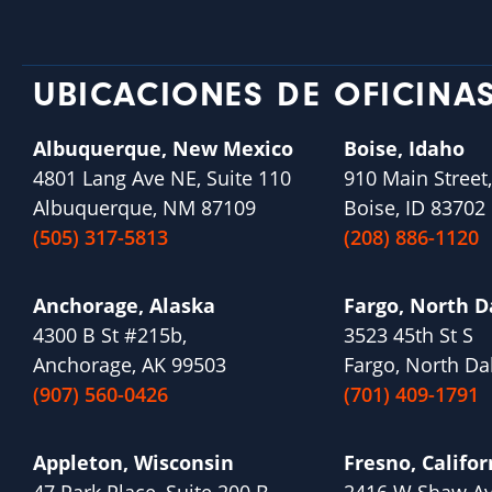
UBICACIONES DE OFICINA
Albuquerque, New Mexico
Boise, Idaho
4801 Lang Ave NE, Suite 110
910 Main Street,
Albuquerque, NM 87109
Boise, ID 83702
(505) 317-5813
(208) 886-1120
Anchorage, Alaska
Fargo, North 
4300 B St #215b,
3523 45th St S
Anchorage, AK 99503
Fargo, North Da
(907) 560-0426
(701) 409-1791
Appleton, Wisconsin
Fresno, Califor