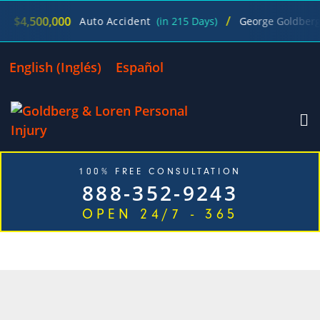
/
4,500,000
Auto Accident
(in 215 Days)
George Goldberg
English
(
Inglés
)
Español
100% FREE CONSULTATION
888-352-9243
OPEN 24/7 - 365
CATEGORÍA: LEY LABORAL DE
CALIFORNIA